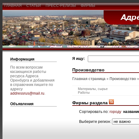
ГЛАВНАЯ
СТАТЬИ
ПРЕСС-РЕЛИЗЫ
ФИРМЫ
Я ищу:
Информация
По всем вопросам
Производство
касающихся работы
ресурса Адреса
Главная страница
Производство
Оренбурга и добавления
в справочник пишите по
адресу
Материалы, сырье
Работы
addressrus@mail.ru
.
Фирмы раздела
Объявления
Сортировать по:
городу
названи
Выберите регион: