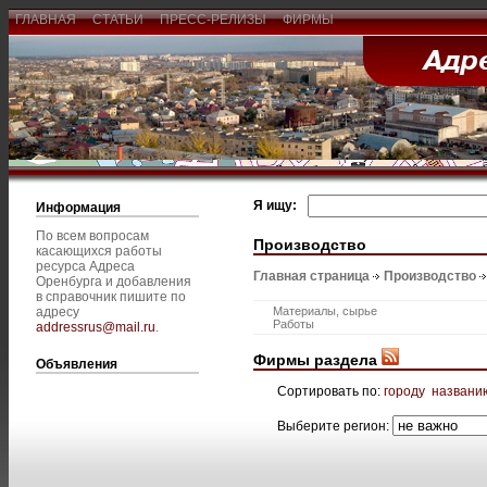
ГЛАВНАЯ
СТАТЬИ
ПРЕСС-РЕЛИЗЫ
ФИРМЫ
Я ищу:
Информация
По всем вопросам
Производство
касающихся работы
ресурса Адреса
Главная страница
Производство
Оренбурга и добавления
в справочник пишите по
адресу
Материалы, сырье
Работы
addressrus@mail.ru
.
Фирмы раздела
Объявления
Сортировать по:
городу
названи
Выберите регион: