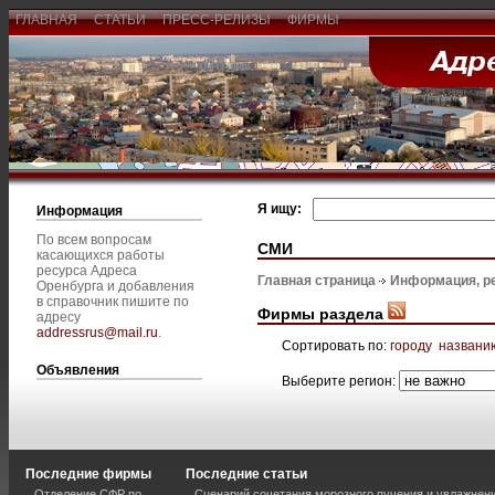
ГЛАВНАЯ
СТАТЬИ
ПРЕСС-РЕЛИЗЫ
ФИРМЫ
Я ищу:
Информация
По всем вопросам
СМИ
касающихся работы
ресурса Адреса
Главная страница
Информация, р
Оренбурга и добавления
в справочник пишите по
Фирмы раздела
адресу
addressrus@mail.ru
.
Сортировать по:
городу
названи
Объявления
Выберите регион:
Последние фирмы
Последние статьи
Отделение СФР по
Сценарий сочетания морозного пучения и увлажнен