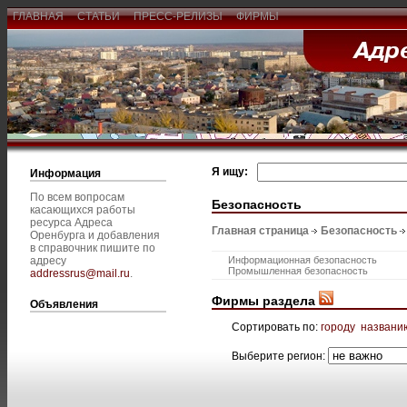
ГЛАВНАЯ
СТАТЬИ
ПРЕСС-РЕЛИЗЫ
ФИРМЫ
Я ищу:
Информация
По всем вопросам
Безопасность
касающихся работы
ресурса Адреса
Главная страница
Безопасность
Оренбурга и добавления
в справочник пишите по
адресу
Информационная безопасность
Промышленная безопасность
addressrus@mail.ru
.
Фирмы раздела
Объявления
Сортировать по:
городу
названи
Выберите регион: