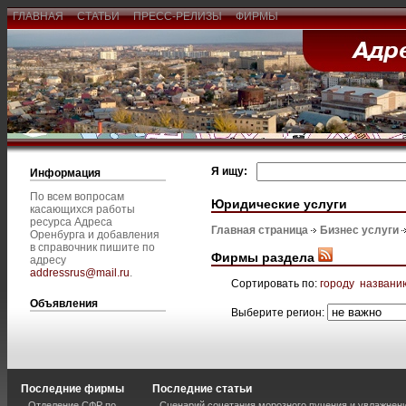
ГЛАВНАЯ
СТАТЬИ
ПРЕСС-РЕЛИЗЫ
ФИРМЫ
Я ищу:
Информация
По всем вопросам
Юридические услуги
касающихся работы
ресурса Адреса
Главная страница
Бизнес услуги
Оренбурга и добавления
в справочник пишите по
Фирмы раздела
адресу
addressrus@mail.ru
.
Сортировать по:
городу
названи
Объявления
Выберите регион:
Последние фирмы
Последние статьи
Отделение СФР по
Сценарий сочетания морозного пучения и увлажнен