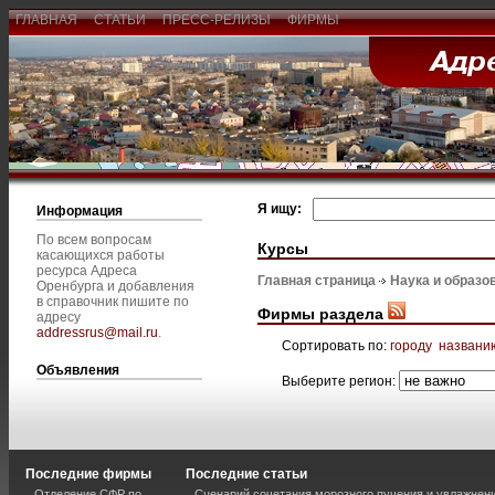
ГЛАВНАЯ
СТАТЬИ
ПРЕСС-РЕЛИЗЫ
ФИРМЫ
Я ищу:
Информация
По всем вопросам
Курсы
касающихся работы
ресурса Адреса
Главная страница
Наука и образо
Оренбурга и добавления
в справочник пишите по
Фирмы раздела
адресу
addressrus@mail.ru
.
Сортировать по:
городу
названи
Объявления
Выберите регион:
Последние фирмы
Последние статьи
Отделение СФР по
Сценарий сочетания морозного пучения и увлажнен