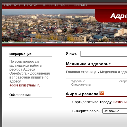
ГЛАВНАЯ
СТАТЬИ
ПРЕСС-РЕЛИЗЫ
ФИРМЫ
Я ищу:
Информация
По всем вопросам
Медицина и здоровье
касающихся работы
ресурса Адреса
Главная страница
Медицина и зд
Оренбурга и добавления
в справочник пишите по
адресу
Здоровье
Лекар
Специалисты
addressrus@mail.ru
.
Фирмы раздела
Объявления
Сортировать по:
городу
назван
Выберите регион: