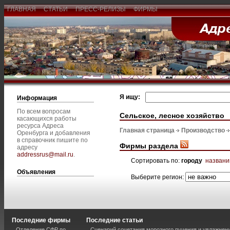
ГЛАВНАЯ
СТАТЬИ
ПРЕСС-РЕЛИЗЫ
ФИРМЫ
Я ищу:
Информация
По всем вопросам
Сельское, лесное хозяйство
касающихся работы
ресурса Адреса
Главная страница
Производство
Оренбурга и добавления
в справочник пишите по
Фирмы раздела
адресу
addressrus@mail.ru
.
Сортировать по:
городу
назван
Объявления
Выберите регион:
Последние фирмы
Последние статьи
Отделение СФР по
Сценарий сочетания морозного пучения и увлажнен