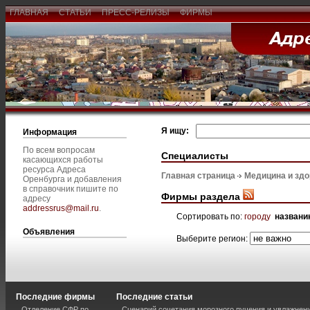
ГЛАВНАЯ
СТАТЬИ
ПРЕСС-РЕЛИЗЫ
ФИРМЫ
Я ищу:
Информация
По всем вопросам
Специалисты
касающихся работы
ресурса Адреса
Главная страница
Медицина и зд
Оренбурга и добавления
в справочник пишите по
Фирмы раздела
адресу
addressrus@mail.ru
.
Сортировать по:
городу
названи
Объявления
Выберите регион:
Последние фирмы
Последние статьи
Отделение СФР по
Сценарий сочетания морозного пучения и увлажнен